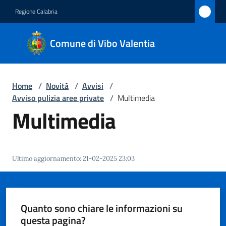
Vai al contenuto
Vai alla navigazione
Vai al footer
Regione Calabria
Comune
Comune di Vibo Valentia
di Vibo
Valentia
Home
/
Novità
/
Avvisi
/
Avviso pulizia aree private
/
Multimedia
Amministrazione
Multimedia
Novità
Menu selezionato
Ultimo aggiornamento
:
21-02-2025 23:03
Servizi
Vivere
Vibo
Quanto sono chiare le informazioni su
Valentia
questa pagina?