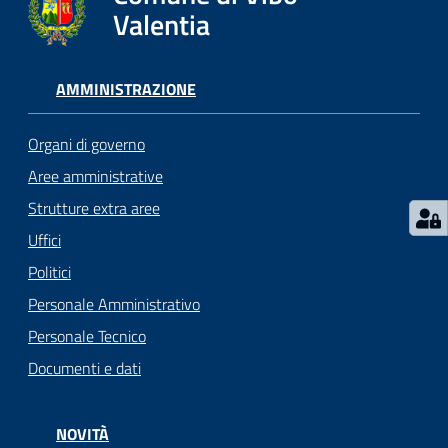
gli
Valentia
argomenti...
AMMINISTRAZIONE
Seguici
su
Organi di governo
Aree amministrative
Strutture extra aree
Uffici
Politici
Personale Amministrativo
Personale Tecnico
Documenti e dati
NOVITÀ