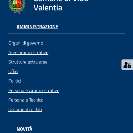
gli
Valentia
argomenti...
AMMINISTRAZIONE
Seguici
su
Organi di governo
Aree amministrative
Strutture extra aree
Uffici
Politici
Personale Amministrativo
Personale Tecnico
Documenti e dati
NOVITÀ