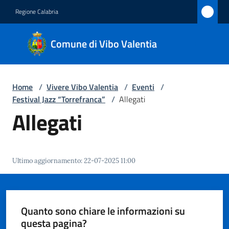
Vai al contenuto
Vai alla navigazione
Vai al footer
Regione Calabria
Comune
Comune di Vibo Valentia
di Vibo
Valentia
Home
/
Vivere Vibo Valentia
/
Eventi
/
Festival Jazz “Torrefranca”
/
Allegati
Amministrazione
Allegati
Novità
Ultimo aggiornamento
:
22-07-2025 11:00
Servizi
Vivere
Vibo
Quanto sono chiare le informazioni su
Valentia
questa pagina?