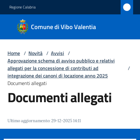
Vai al contenuto
Vai alla navigazione
Vai al footer
Regione Calabria
Comune
Comune di Vibo Valentia
di Vibo
Valentia
Home
/
Novità
/
Avvisi
/
Approvazione schema di avviso pubblico e relativi
Amministrazione
allegati per la concessione di contributi ad
/
integrazione dei canoni di locazione anno 2025
Documenti allegati
Novità
Documenti allegati
Menu selezionato
Servizi
Vivere
Ultimo aggiornamento
:
29-12-2025 14:11
Vibo
Valentia