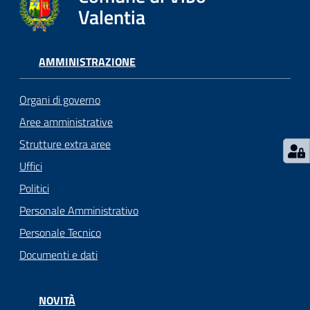
gli
Valentia
argomenti...
AMMINISTRAZIONE
Seguici
su
Organi di governo
Aree amministrative
Strutture extra aree
Uffici
Politici
Personale Amministrativo
Personale Tecnico
Documenti e dati
NOVITÀ