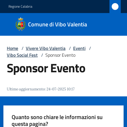
Vai al contenuto
Vai alla navigazione
Vai al footer
Regione Calabria
Comune
Comune di Vibo Valentia
di Vibo
Valentia
Home
/
Vivere Vibo Valentia
/
Eventi
/
Vibo Social Fest
/
Sponsor Evento
Amministrazione
Sponsor Evento
Novità
Ultimo aggiornamento
:
24-07-2025 10:17
Servizi
Vivere
Vibo
Quanto sono chiare le informazioni su
Valentia
questa pagina?