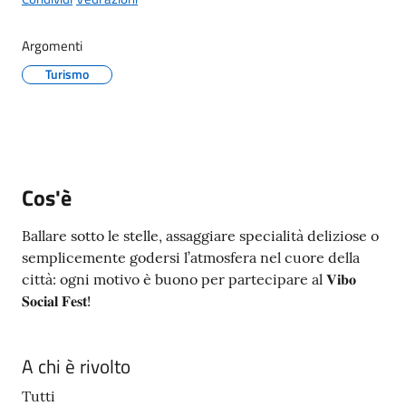
Menu selezionato
Argomenti
Turismo
A
l
b
o
p
Cos'è
r
e
Ballare sotto le stelle, assaggiare specialità deliziose o
t
semplicemente godersi l’atmosfera nel cuore della
o
città: ogni motivo è buono per partecipare al 𝐕𝐢𝐛𝐨
r
𝐒𝐨𝐜𝐢𝐚𝐥 𝐅𝐞𝐬𝐭!
i
o
A chi è rivolto
Tutti
Tutti