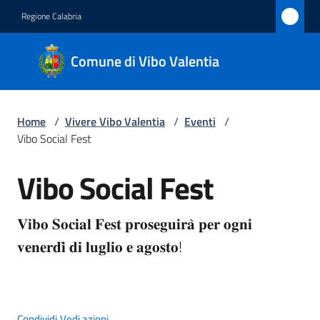
Vai al contenuto
Vai alla navigazione
Vai al footer
Regione Calabria
Comune
Comune di Vibo Valentia
di Vibo
Valentia
Home
/
Vivere Vibo Valentia
/
Eventi
/
Vibo Social Fest
Amministrazione
Vibo Social Fest
Salta al contenuto
Novità
𝐕𝐢𝐛𝐨 𝐒𝐨𝐜𝐢𝐚𝐥 𝐅𝐞𝐬𝐭 𝐩𝐫𝐨𝐬𝐞𝐠𝐮𝐢𝐫𝐚̀ 𝐩𝐞𝐫 𝐨𝐠𝐧𝐢 
Servizi
𝐯𝐞𝐧𝐞𝐫𝐝𝐢̀ 𝐝𝐢 𝐥𝐮𝐠𝐥𝐢𝐨 𝐞 𝐚𝐠𝐨𝐬𝐭𝐨!
Vivere
Vibo
Valentia
Condividi
Vedi azioni