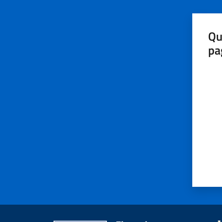
Qu
pa
Valut