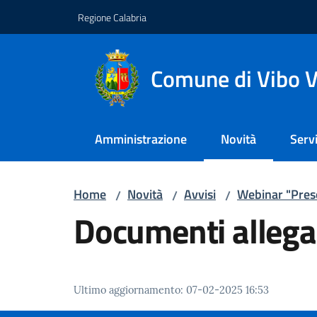
Vai al contenuto
Vai alla navigazione
Vai al footer
Regione Calabria
Comune di Vibo V
Amministrazione
Novità
Servi
Menu selezionato
Home
Novità
Avvisi
Webinar "Pres
/
/
/
Documenti allega
Ultimo aggiornamento
:
07-02-2025 16:53