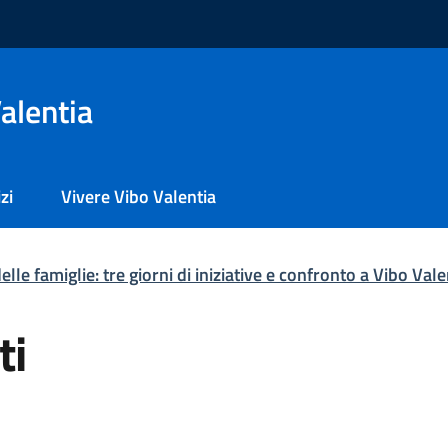
alentia
zi
Vivere Vibo Valentia
delle famiglie: tre giorni di iniziative e confronto a Vibo Va
ti