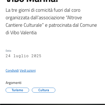
La tre giorni di comicità fuori dal coro 
organizzata dall’associazione “Altrove 
Cantiere Culturale” e patrocinata dal Comune 
A
l
di Vibo Valentia
b
o
p
Data
:
r
24 luglio 2025
e
t
o
Condividi
Vedi azioni
r
i
Argomenti
o
Turismo
Cultura
Tutti