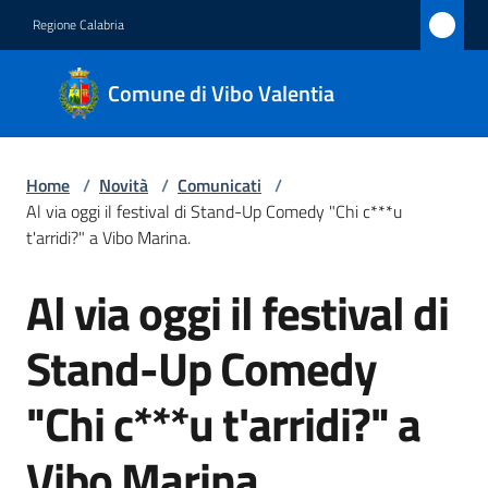
Vai al contenuto
Vai alla navigazione
Vai al footer
Regione Calabria
Comune
Comune di Vibo Valentia
di Vibo
Valentia
Home
/
Novità
/
Comunicati
/
Al via oggi il festival di Stand-Up Comedy "Chi c***u
Amministrazione
t'arridi?" a Vibo Marina.
Al via oggi il festival di
Novità
Salta al contenuto
Menu selezionato
Stand-Up Comedy
Servizi
"Chi c***u t'arridi?" a
Vivere
Vibo
Vibo Marina.
Valentia