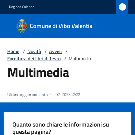
Vai al contenuto
Vai alla navigazione
Vai al footer
Regione Calabria
Comune
Comune di Vibo Valentia
di Vibo
Valentia
Home
/
Novità
/
Avvisi
/
Fornitura dei libri di testo
/
Multimedia
Amministrazione
Multimedia
Novità
Menu selezionato
Ultimo aggiornamento
:
22-02-2025 12:22
Servizi
Vivere
Vibo
Quanto sono chiare le informazioni su
Valentia
questa pagina?