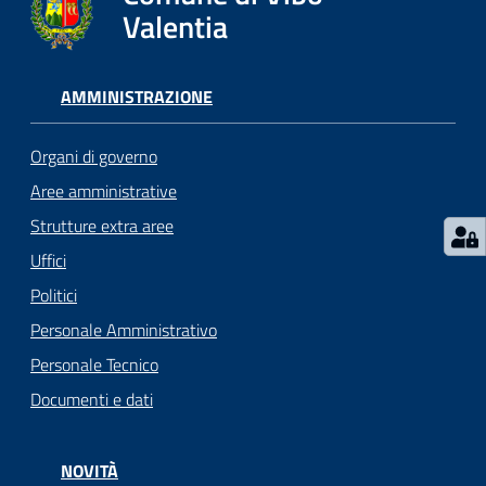
gli
Valentia
argomenti...
AMMINISTRAZIONE
Seguici
su
Organi di governo
Aree amministrative
Strutture extra aree
Uffici
Politici
Personale Amministrativo
Personale Tecnico
Documenti e dati
NOVITÀ