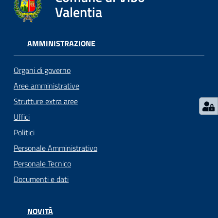
gli
Valentia
argomenti...
AMMINISTRAZIONE
Seguici
su
Organi di governo
Aree amministrative
Strutture extra aree
Uffici
Politici
Personale Amministrativo
Personale Tecnico
Documenti e dati
NOVITÀ