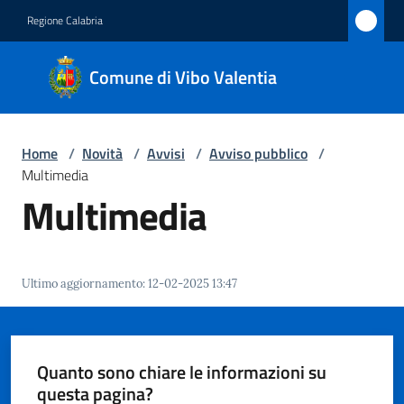
Vai al contenuto
Vai alla navigazione
Vai al footer
Regione Calabria
Comune
Comune di Vibo Valentia
di Vibo
Valentia
Home
/
Novità
/
Avvisi
/
Avviso pubblico
/
Multimedia
Amministrazione
Multimedia
Novità
Menu selezionato
Ultimo aggiornamento
:
12-02-2025 13:47
Servizi
Vivere
Vibo
Quanto sono chiare le informazioni su
Valentia
questa pagina?