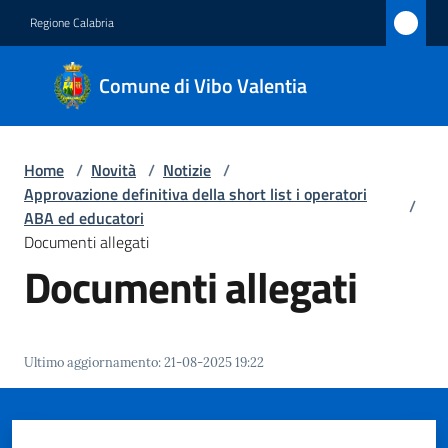
Vai al contenuto
Vai alla navigazione
Vai al footer
Regione Calabria
Comune
Comune di Vibo Valentia
di Vibo
Valentia
Home
/
Novità
/
Notizie
/
Approvazione definitiva della short list i operatori
/
Amministrazione
ABA ed educatori
Documenti allegati
Documenti allegati
Novità
Menu selezionato
Servizi
Ultimo aggiornamento
:
21-08-2025 19:22
Vivere
Vibo
Valentia