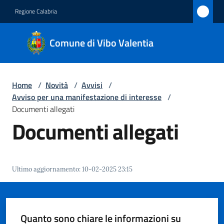
Vai al contenuto
Vai alla navigazione
Vai al footer
Regione Calabria
Comune
Comune di Vibo Valentia
di Vibo
Valentia
Home
/
Novità
/
Avvisi
/
Avviso per una manifestazione di interesse
/
Amministrazione
Documenti allegati
Documenti allegati
Novità
Menu selezionato
Servizi
Ultimo aggiornamento
:
10-02-2025 23:15
Vivere
Vibo
Valentia
Quanto sono chiare le informazioni su