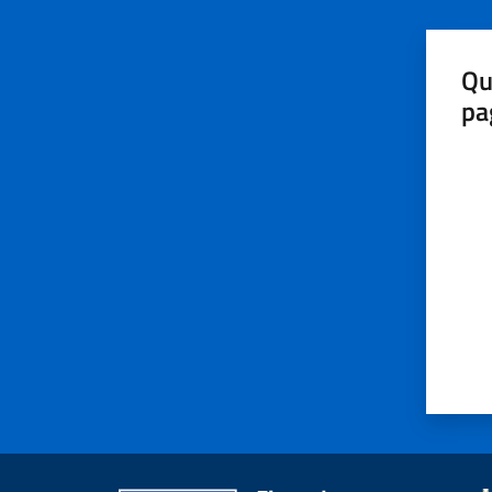
Qu
pa
Valut