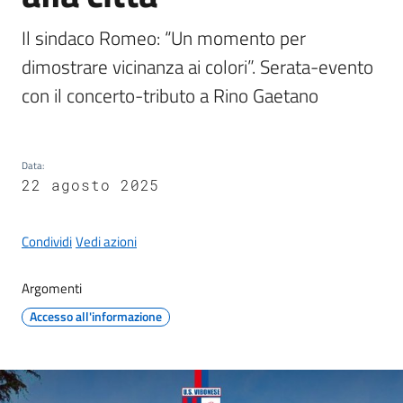
Il sindaco Romeo: “Un momento per 
dimostrare vicinanza ai colori”. Serata-evento 
con il concerto-tributo a Rino Gaetano
A
l
b
o
Data
:
p
22 agosto 2025
r
e
Condividi
Vedi azioni
t
o
r
Argomenti
i
Accesso all'informazione
o
Tutti