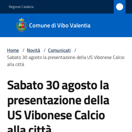
Vai al contenuto
Vai alla navigazione
Vai al footer
Regione Calabria
Comune
Comune di Vibo Valentia
di Vibo
Valentia
Home
/
Novità
/
Comunicati
/
Sabato 30 agosto la presentazione della US Vibonese Calcio
Amministrazione
alla città
Sabato 30 agosto la
Novità
Salta al contenuto
Menu selezionato
presentazione della
Servizi
US Vibonese Calcio
Vivere
Vibo
alla città
Valentia