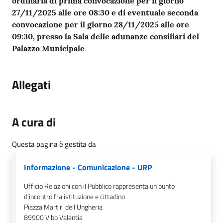
gli
ordinaria
di prima convocazione per il giorno
argomenti...
27/11/2025
alle ore 08:30
e di eventuale seconda
convocazione per il giorno
28/11/2025
alle ore
09:30, presso la
Sala delle adunanze consiliari del
Palazzo Municipale
Seguici
su
Allegati
A cura di
Questa pagina è gestita da
Informazione - Comunicazione - URP
Ufficio Relazioni con il Pubblico rappresenta un punto
d'incontro fra istituzione e cittadino
Piazza Martiri dell'Ungheria
89900
Vibo Valentia