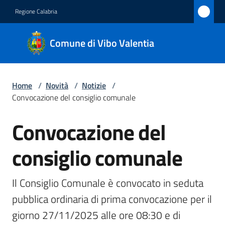
Vai al contenuto
Vai alla navigazione
Vai al footer
Regione Calabria
Comune
Comune di Vibo Valentia
di Vibo
Valentia
Home
/
Novità
/
Notizie
/
Convocazione del consiglio comunale
Amministrazione
Convocazione del
Salta al contenuto
Novità
Menu selezionato
consiglio comunale
Servizi
Il Consiglio Comunale è convocato in seduta 
Vivere
pubblica ordinaria di prima convocazione per il 
Vibo
giorno 27/11/2025 alle ore 08:30 e di 
Valentia