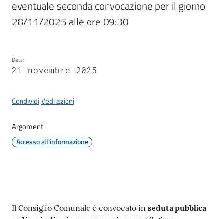
eventuale seconda convocazione per il giorno 
28/11/2025 alle ore 09:30
A
Data
:
l
21 novembre 2025
b
o
p
Condividi
Vedi azioni
r
e
Argomenti
t
Accesso all'informazione
o
r
i
o
Contenuto
Tutti
Il Consiglio Comunale è convocato in
seduta
pubblica