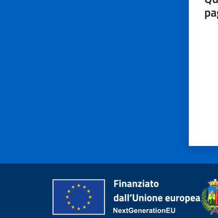
pa
Valut