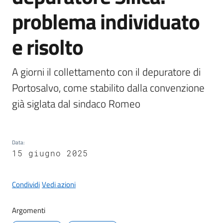
problema individuato
e risolto
A
l
A giorni il collettamento con il depuratore di 
b
Portosalvo, come stabilito dalla convenzione 
o
p
già siglata dal sindaco Romeo
r
e
t
Data
:
o
15 giugno 2025
r
i
o
Condividi
Vedi azioni
Argomenti
Tutti