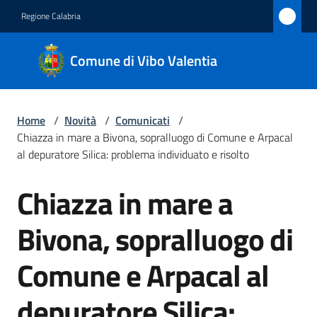
Vai al contenuto
Vai alla navigazione
Vai al footer
Regione Calabria
Comune
Comune di Vibo Valentia
di Vibo
Valentia
Home
/
Novità
/
Comunicati
/
Chiazza in mare a Bivona, sopralluogo di Comune e Arpacal
Amministrazione
al depuratore Silica: problema individuato e risolto
Chiazza in mare a
Novità
Salta al contenuto
Menu selezionato
Bivona, sopralluogo di
Servizi
Comune e Arpacal al
Vivere
Vibo
depuratore Silica:
Valentia