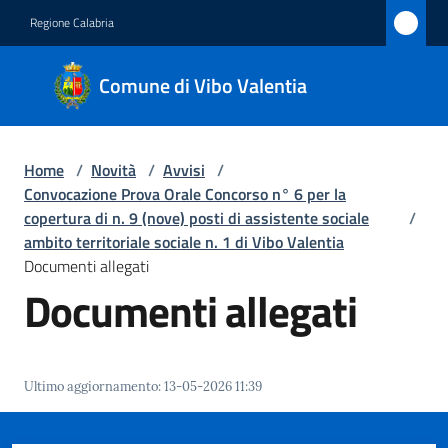
Vai al contenuto
Vai alla navigazione
Vai al footer
Regione Calabria
Comune
Comune di Vibo Valentia
di Vibo
Valentia
Home
/
Novità
/
Avvisi
/
Convocazione Prova Orale Concorso n° 6 per la
Amministrazione
copertura di n. 9 (nove) posti di assistente sociale
/
ambito territoriale sociale n. 1 di Vibo Valentia
Documenti allegati
Novità
Documenti allegati
Menu selezionato
Servizi
Vivere
Ultimo aggiornamento
:
13-05-2026 11:39
Vibo
Valentia