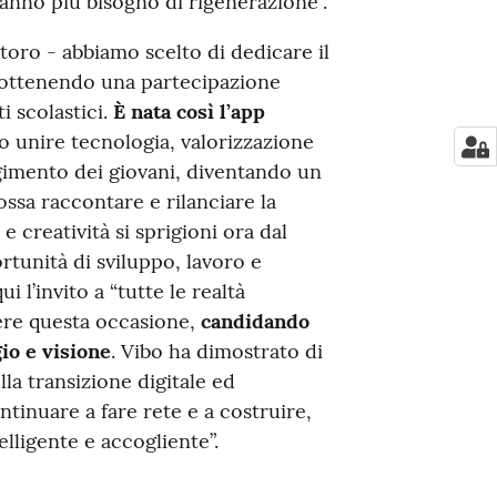
hanno più bisogno di rigenerazione”.
toro - abbiamo scelto di dedicare il
, ottenendo una partecipazione
i scolastici.
È nata così l’app
o unire tecnologia, valorizzazione
gimento dei giovani, diventando un
sa raccontare e rilanciare la
e creatività si sprigioni ora dal
unità di sviluppo, lavoro e
i l’invito a “tutte le realtà
iere questa occasione,
candidando
io e visione
. Vibo ha dimostrato di
ella transizione digitale ed
tinuare a fare rete e a costruire,
lligente e accogliente”.