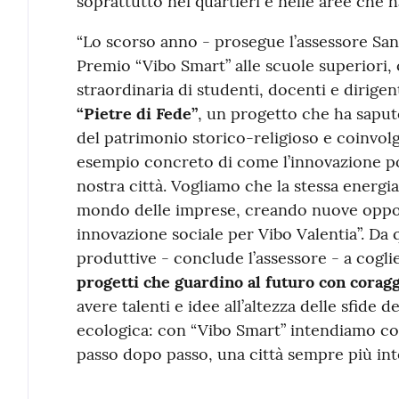
soprattutto nei quartieri e nelle aree che 
“Lo scorso anno - prosegue l’assessore San
Premio “Vibo Smart” alle scuole superiori
straordinaria di studenti, docenti e dirigent
“Pietre di Fede”
, un progetto che ha saput
del patrimonio storico-religioso e coinvol
esempio concreto di come l’innovazione pos
nostra città. Vogliamo che la stessa energia 
mondo delle imprese, creando nuove opport
innovazione sociale per Vibo Valentia”. Da qu
produttive - conclude l’assessore - a cogl
progetti che guardino al futuro con coragg
avere talenti e idee all’altezza delle sfide d
ecologica: con “Vibo Smart” intendiamo con
passo dopo passo, una città sempre più inte