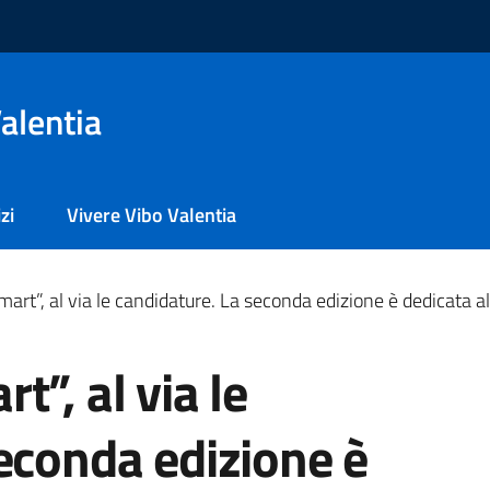
alentia
zi
Vivere Vibo Valentia
art”, al via le candidature. La seconda edizione è dedicata a
”, al via le
econda edizione è