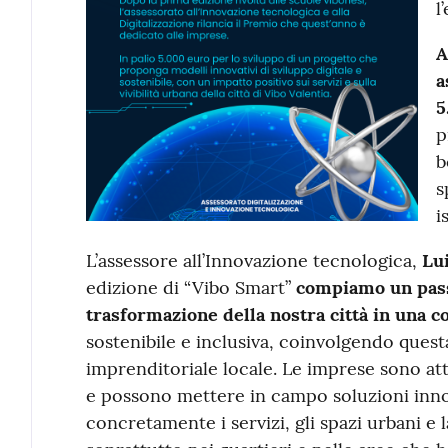
l
A
a
5
p
b
s
i
L’assessore all’Innovazione tecnologica,
Lu
edizione di “Vibo Smart”
compiamo un pass
trasformazione della nostra città in una 
sostenibile e inclusiva, coinvolgendo quest
imprenditoriale locale. Le imprese sono a
e possono mettere in campo soluzioni inno
concretamente i servizi, gli spazi urbani e l