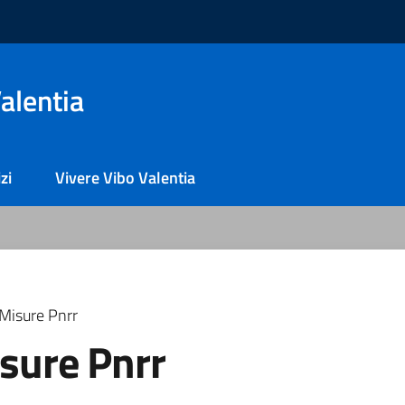
alentia
zi
Vivere Vibo Valentia
Misure Pnrr
sure Pnrr