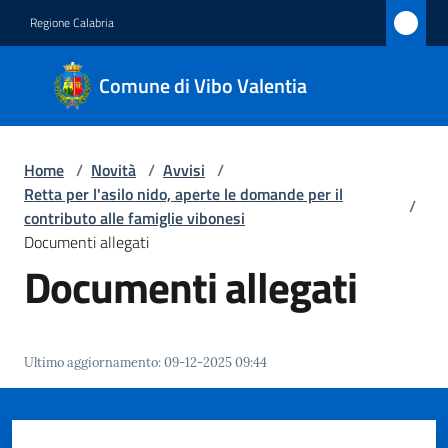
Vai al contenuto
Vai alla navigazione
Vai al footer
Regione Calabria
Comune
Comune di Vibo Valentia
di Vibo
Valentia
Home
/
Novità
/
Avvisi
/
Retta per l'asilo nido, aperte le domande per il
/
Amministrazione
contributo alle famiglie vibonesi
Documenti allegati
Documenti allegati
Novità
Menu selezionato
Servizi
Ultimo aggiornamento
:
09-12-2025 09:44
Vivere
Vibo
Valentia