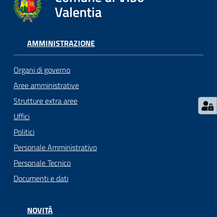
gli
Valentia
argomenti...
AMMINISTRAZIONE
Seguici
su
Organi di governo
Aree amministrative
Strutture extra aree
Uffici
Politici
Personale Amministrativo
Personale Tecnico
Documenti e dati
NOVITÀ