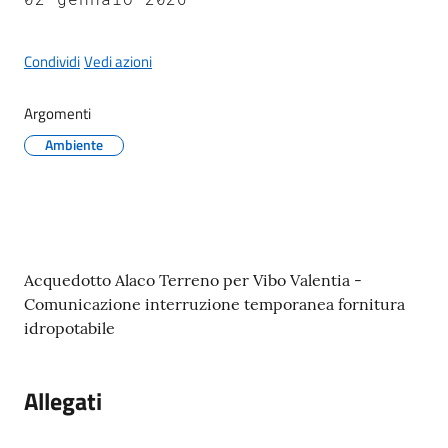
gli
argomenti...
Condividi
Vedi azioni
Argomenti
Seguici
su
Ambiente
Contenuto
Acquedotto Alaco Terreno per Vibo Valentia -
Comunicazione interruzione temporanea fornitura
idropotabile
Allegati