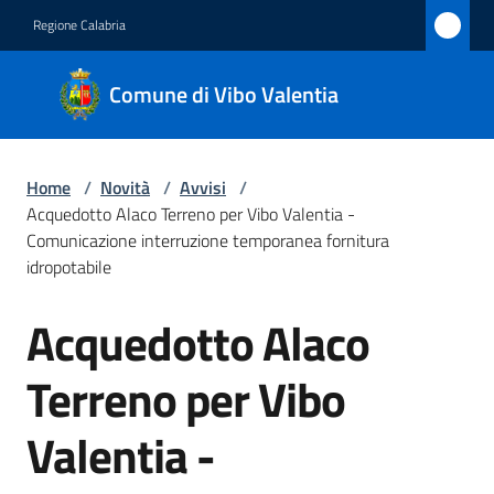
Vai al contenuto
Vai alla navigazione
Vai al footer
Regione Calabria
Comune
Comune di Vibo Valentia
di Vibo
Valentia
Home
/
Novità
/
Avvisi
/
Acquedotto Alaco Terreno per Vibo Valentia -
Amministrazione
Comunicazione interruzione temporanea fornitura
idropotabile
Novità
Acquedotto Alaco
Menu selezionato
Salta al contenuto
Servizi
Terreno per Vibo
Vivere
Valentia -
Vibo
Valentia