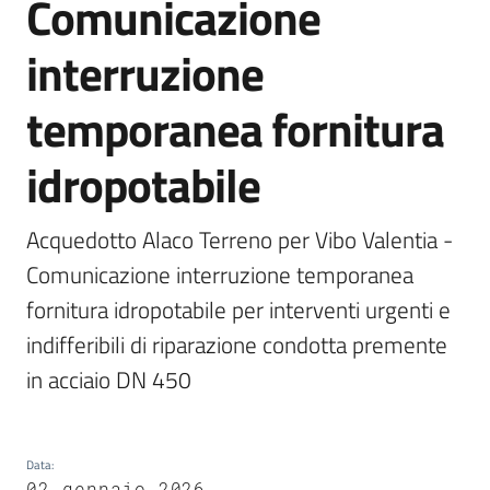
Comunicazione
interruzione
temporanea fornitura
A
l
idropotabile
b
o
p
Acquedotto Alaco Terreno per Vibo Valentia - 
r
Comunicazione interruzione temporanea 
e
t
fornitura idropotabile per interventi urgenti e 
o
indifferibili di riparazione condotta premente 
r
in acciaio DN 450
i
o
Tutti
Data
:
02 gennaio 2026