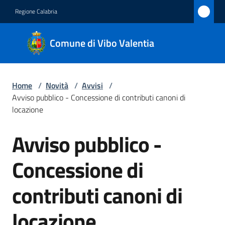
Vai al contenuto
Vai alla navigazione
Vai al footer
Regione Calabria
Comune
Comune di Vibo Valentia
di Vibo
Valentia
Home
/
Novità
/
Avvisi
/
Avviso pubblico - Concessione di contributi canoni di
Amministrazione
locazione
Avviso pubblico -
Novità
Salta al contenuto
Menu selezionato
Concessione di
Servizi
contributi canoni di
Vivere
Vibo
locazione
Valentia