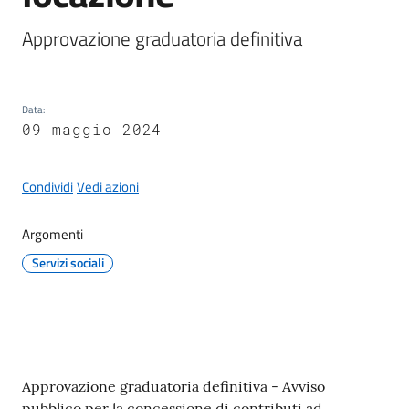
Approvazione graduatoria definitiva
A
Data
:
l
09 maggio 2024
b
o
p
Condividi
Vedi azioni
r
e
Argomenti
t
Servizi sociali
o
r
i
o
Contenuto
Approvazione graduatoria definitiva - Avviso
Tutti
pubblico per la concessione di contributi ad