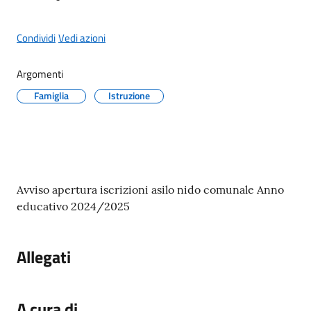
Condividi
Vedi azioni
A
Argomenti
l
Famiglia
Istruzione
b
o
p
r
e
Contenuto
t
Avviso apertura iscrizioni asilo nido comunale Anno
o
educativo 2024/2025
r
i
Allegati
o
Tutti
A cura di