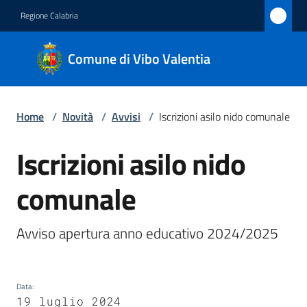
Vai al contenuto
Vai alla navigazione
Vai al footer
Regione Calabria
Comune
Comune di Vibo Valentia
di Vibo
Valentia
Home
/
Novità
/
Avvisi
/
Iscrizioni asilo nido comunale
Amministrazione
Iscrizioni asilo nido
Salta al contenuto
comunale
Novità
Menu selezionato
Servizi
Avviso apertura anno educativo 2024/2025
Vivere
Vibo
Data
:
Valentia
19 luglio 2024