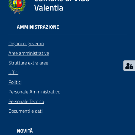
gli
Valentia
argomenti...
AMMINISTRAZIONE
Seguici
su
Organi di governo
Aree amministrative
Strutture extra aree
Uffici
Politici
Personale Amministrativo
Personale Tecnico
Documenti e dati
NOVITÀ