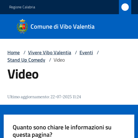
Vai al contenuto
Vai alla navigazione
Vai al footer
Regione Calabria
Comune
Comune di Vibo Valentia
di Vibo
Valentia
Home
/
Vivere Vibo Valentia
/
Eventi
/
Stand Up Comedy
/
Video
Amministrazione
Video
Novità
Ultimo aggiornamento
:
22-07-2025 11:24
Servizi
Vivere
Vibo
Quanto sono chiare le informazioni su
Valentia
questa pagina?