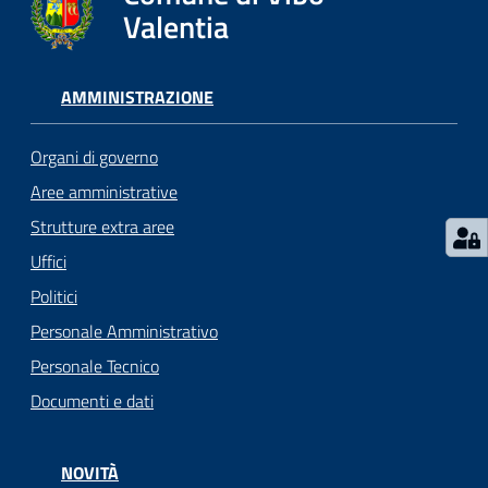
gli
Valentia
argomenti...
AMMINISTRAZIONE
Seguici
su
Organi di governo
Aree amministrative
Strutture extra aree
Uffici
Politici
Personale Amministrativo
Personale Tecnico
Documenti e dati
NOVITÀ