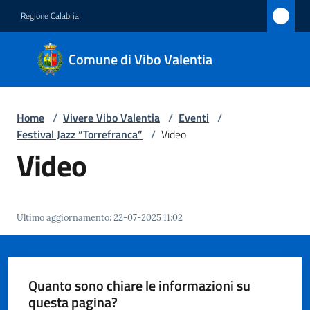
Vai al contenuto
Vai alla navigazione
Vai al footer
Regione Calabria
Comune
Comune di Vibo Valentia
di Vibo
Valentia
Home
/
Vivere Vibo Valentia
/
Eventi
/
Festival Jazz “Torrefranca”
/
Video
Amministrazione
Video
Novità
Ultimo aggiornamento
:
22-07-2025 11:02
Servizi
Vivere
Vibo
Quanto sono chiare le informazioni su
Valentia
questa pagina?