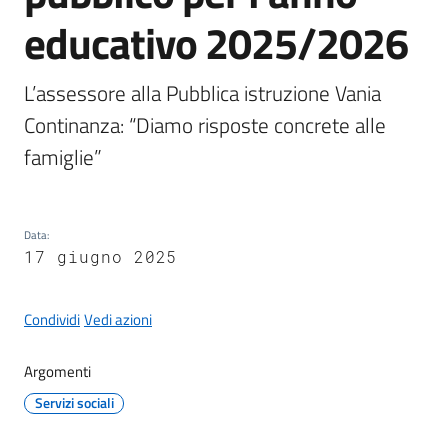
educativo 2025/2026
L’assessore alla Pubblica istruzione Vania 
A
Continanza: “Diamo risposte concrete alle 
l
b
famiglie” 
o
p
r
Data
:
e
17 giugno 2025
t
o
Condividi
Vedi azioni
r
i
o
Argomenti
Servizi sociali
Tutti