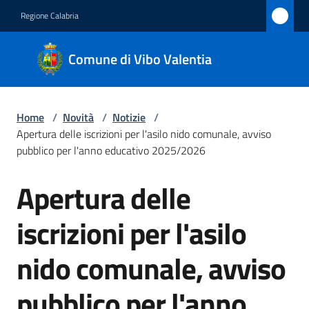
Vai al contenuto
Vai alla navigazione
Vai al footer
Regione Calabria
Comune
Comune di Vibo Valentia
di Vibo
Valentia
Home
/
Novità
/
Notizie
/
Apertura delle iscrizioni per l'asilo nido comunale, avviso
Amministrazione
pubblico per l'anno educativo 2025/2026
Apertura delle
Novità
Salta al contenuto
Menu selezionato
iscrizioni per l'asilo
Servizi
nido comunale, avviso
Vivere
Vibo
pubblico per l'anno
Valentia