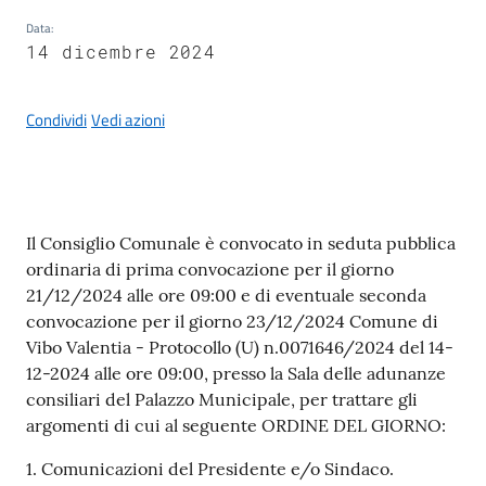
Data
:
14 dicembre 2024
A
Condividi
Vedi azioni
l
b
o
p
Contenuto
r
Il Consiglio Comunale è convocato in seduta pubblica
e
ordinaria di prima convocazione per il giorno
t
21/12/2024 alle ore 09:00 e di eventuale seconda
o
convocazione per il giorno 23/12/2024 Comune di
r
Vibo Valentia - Protocollo (U) n.0071646/2024 del 14-
i
12-2024 alle ore 09:00, presso la Sala delle adunanze
o
consiliari del Palazzo Municipale, per trattare gli
argomenti di cui al seguente ORDINE DEL GIORNO:
Tutti
1. Comunicazioni del Presidente e/o Sindaco.