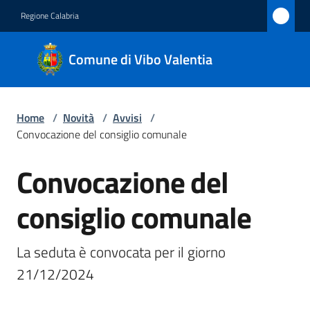
Vai al contenuto
Vai alla navigazione
Vai al footer
Regione Calabria
Comune
Comune di Vibo Valentia
di Vibo
Valentia
Home
/
Novità
/
Avvisi
/
Convocazione del consiglio comunale
Amministrazione
Convocazione del
Salta al contenuto
Novità
Menu selezionato
consiglio comunale
Servizi
La seduta è convocata per il giorno 
Vivere
21/12/2024
Vibo
Valentia