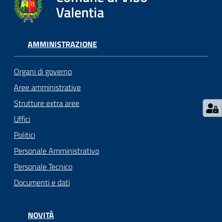
gli
Valentia
argomenti...
AMMINISTRAZIONE
Seguici
su
Organi di governo
Aree amministrative
Strutture extra aree
Uffici
Politici
Personale Amministrativo
Personale Tecnico
Documenti e dati
NOVITÀ