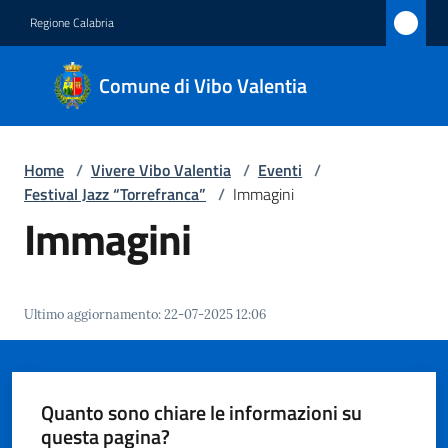
Vai al contenuto
Vai alla navigazione
Vai al footer
Regione Calabria
Comune
Comune di Vibo Valentia
di Vibo
Valentia
Home
/
Vivere Vibo Valentia
/
Eventi
/
Festival Jazz “Torrefranca”
/
Immagini
Amministrazione
Immagini
Novità
Ultimo aggiornamento
:
22-07-2025 12:06
Servizi
Vivere
Vibo
Quanto sono chiare le informazioni su
Valentia
questa pagina?