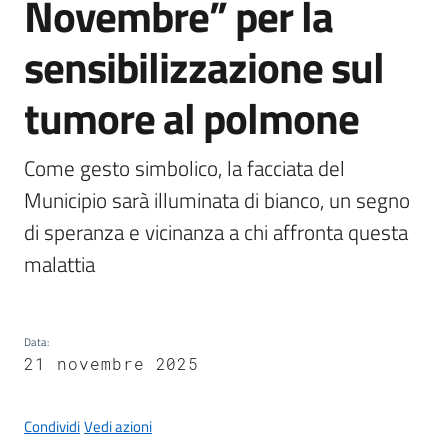
Novembre” per la
sensibilizzazione sul
tumore al polmone
A
l
b
Come gesto simbolico, la facciata del 
o
Municipio sarà illuminata di bianco, un segno 
p
r
di speranza e vicinanza a chi affronta questa 
e
malattia
t
o
r
i
Data
:
21 novembre 2025
o
Tutti
Condividi
Vedi azioni