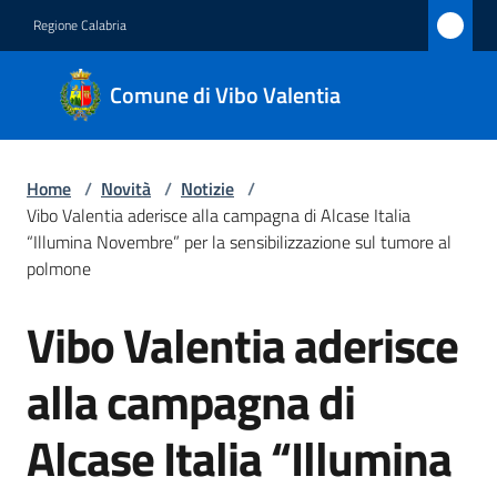
Vai al contenuto
Vai alla navigazione
Vai al footer
Regione Calabria
Comune
Comune di Vibo Valentia
di Vibo
Valentia
Home
/
Novità
/
Notizie
/
Vibo Valentia aderisce alla campagna di Alcase Italia
Amministrazione
“Illumina Novembre” per la sensibilizzazione sul tumore al
polmone
Novità
Vibo Valentia aderisce
Menu selezionato
Salta al contenuto
Servizi
alla campagna di
Vivere
Alcase Italia “Illumina
Vibo
Valentia