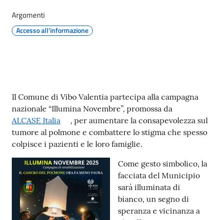
gli
argomenti...
Argomenti
Accesso all'informazione
Seguici
su
Contenuto
Il Comune di Vibo Valentia partecipa alla campagna
nazionale “Illumina Novembre”, promossa da
ALCASE Italia
, per aumentare la consapevolezza sul
tumore al polmone e combattere lo stigma che spesso
colpisce i pazienti e le loro famiglie.
Come gesto simbolico, la
facciata del Municipio
sarà illuminata di
bianco, un segno di
speranza e vicinanza a