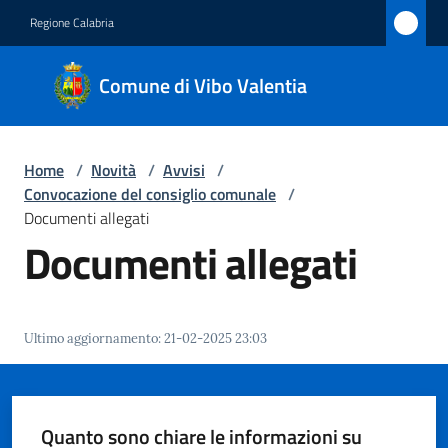
Vai al contenuto
Vai alla navigazione
Vai al footer
Regione Calabria
Comune
Comune di Vibo Valentia
di Vibo
Valentia
Home
/
Novità
/
Avvisi
/
Convocazione del consiglio comunale
/
Amministrazione
Documenti allegati
Documenti allegati
Novità
Menu selezionato
Servizi
Ultimo aggiornamento
:
21-02-2025 23:03
Vivere
Vibo
Valentia
Quanto sono chiare le informazioni su