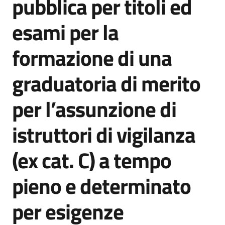
pubblica per titoli ed
esami per la
formazione di una
A
l
graduatoria di merito
b
o
per l’assunzione di
p
r
istruttori di vigilanza
e
t
o
(ex cat. C) a tempo
r
i
pieno e determinato
o
per esigenze
Tutti