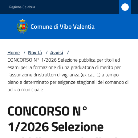
Vai al contenuto
Vai alla navigazione
Vai al footer
Regione Calabria
Comune
Comune di Vibo Valentia
di Vibo
Valentia
Home
/
Novità
/
Avvisi
/
CONCORSO N° 1/2026 Selezione pubblica per titoli ed
Amministrazione
esami per la formazione di una graduatoria di merito per
l’assunzione di istruttori di vigilanza (ex cat. C) a tempo
pieno e determinato per esigenze stagionali del comando di
Novità
polizia municipale
Menu selezionato
Servizi
CONCORSO N°
Salta al contenuto
Vivere
1/2026 Selezione
Vibo
Valentia