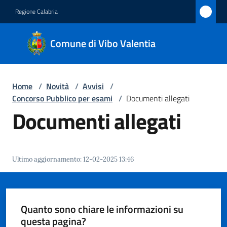
Vai al contenuto
Vai alla navigazione
Vai al footer
Regione Calabria
Comune
Comune di Vibo Valentia
di Vibo
Valentia
Home
/
Novità
/
Avvisi
/
Concorso Pubblico per esami
/
Documenti allegati
Amministrazione
Documenti allegati
Novità
Menu selezionato
Ultimo aggiornamento
:
12-02-2025 13:46
Servizi
Vivere
Vibo
Quanto sono chiare le informazioni su
Valentia
questa pagina?