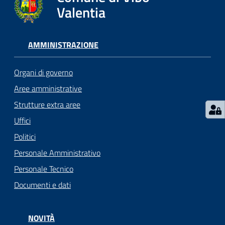
gli
Valentia
argomenti...
AMMINISTRAZIONE
Seguici
su
Organi di governo
Aree amministrative
Strutture extra aree
Uffici
Politici
Personale Amministrativo
Personale Tecnico
Documenti e dati
NOVITÀ