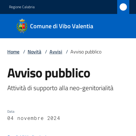
Vai al contenuto
Vai alla navigazione
Vai al footer
Regione Calabria
Comune
Comune di Vibo Valentia
di Vibo
Valentia
Home
/
Novità
/
Avvisi
/
Avviso pubblico
Amministrazione
Avviso pubblico
Salta al contenuto
Novità
Attività di supporto alla neo-genitorialità
Menu selezionato
Servizi
Data
:
Vivere
04 novembre 2024
Vibo
Valentia