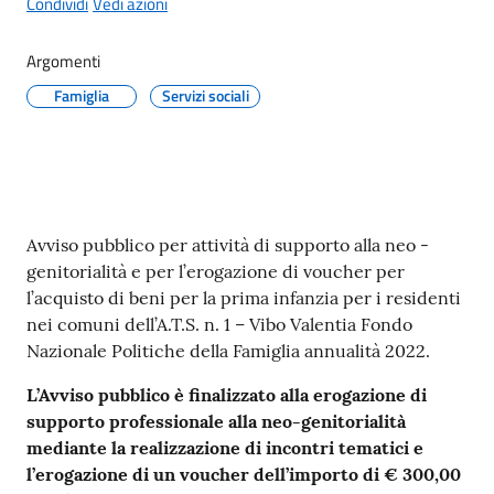
Condividi
Vedi azioni
Argomenti
Famiglia
Servizi sociali
A
l
b
o
p
Contenuto
Avviso pubblico per attività di supporto alla neo -
r
genitorialità e per l’erogazione di voucher per
e
l’acquisto di beni per la prima infanzia per i residenti
t
nei comuni dell’A.T.S. n. 1 – Vibo Valentia Fondo
o
Nazionale Politiche della Famiglia annualità 2022.
r
i
L’Avviso pubblico è finalizzato alla erogazione di
o
supporto professionale alla neo-genitorialità
mediante la realizzazione di incontri tematici e
Tutti
l’erogazione di un voucher dell’importo di € 300,00