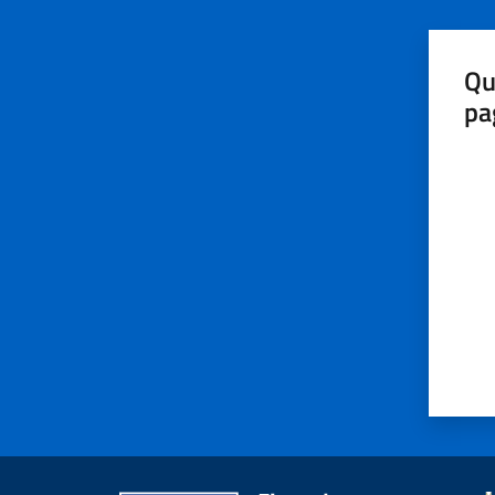
Qu
pa
Valut