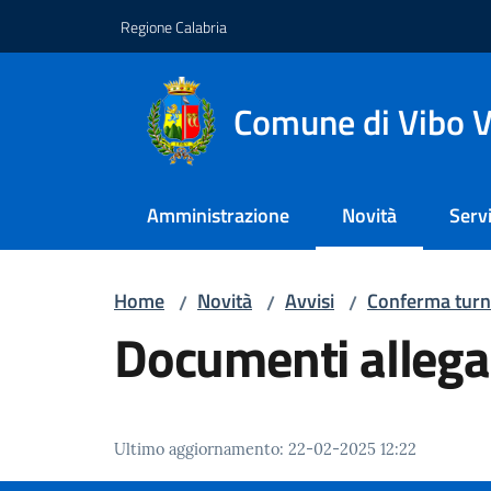
Vai al contenuto
Vai alla navigazione
Vai al footer
Regione Calabria
Comune di Vibo V
Amministrazione
Novità
Servi
Menu selezionato
Home
Novità
Avvisi
Conferma turno
/
/
/
Documenti allega
Ultimo aggiornamento
:
22-02-2025 12:22