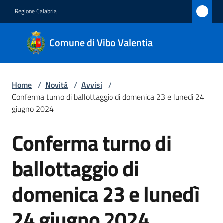
Vai al contenuto
Vai alla navigazione
Vai al footer
Regione Calabria
Comune
Comune di Vibo Valentia
di Vibo
Valentia
Home
/
Novità
/
Avvisi
/
Conferma turno di ballottaggio di domenica 23 e lunedì 24
Amministrazione
giugno 2024
Conferma turno di
Novità
Salta al contenuto
Menu selezionato
ballottaggio di
Servizi
domenica 23 e lunedì
Vivere
Vibo
24 giugno 2024
Valentia