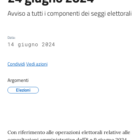
Avviso a tutti i componenti dei seggi elettorali
A
Data
:
l
14 giugno 2024
b
o
p
Condividi
Vedi azioni
r
e
Argomenti
t
Elezioni
o
r
i
o
Contenuto
Con riferimento alle operazioni elettorali relative alle
Tutti
consultazioni amministrative dell’8 e 9 giugno 2024,