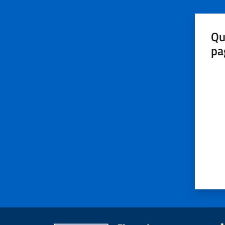
Qu
pa
Valut