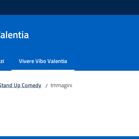
alentia
zi
Vivere Vibo Valentia
Menu selezionato
Stand Up Comedy
Immagini
/