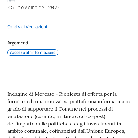
Data
:
05 novembre 2024
Condividi
Vedi azioni
A
l
Argomenti
b
Accesso all'informazione
o
p
r
e
t
o
Contenuto
Indagine di Mercato - Richiesta di offerta per la
r
fornitura di una innovativa piattaforma informatica in
i
grado di supportare il Comune nei processi di
o
valutazione (ex-ante, in itinere ed ex-post)
dell’impatto delle politiche e degli investimenti in
Tutti
ambito comunale, cofinanziati dall’Unione Europea,