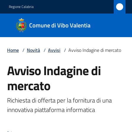
Vai al contenuto
Vai alla navigazione
Vai al footer
Regione Calabria
Comune
Comune di Vibo Valentia
di Vibo
Valentia
Home
/
Novità
/
Avvisi
/
Avviso Indagine di mercato
Amministrazione
Avviso Indagine di
Salta al contenuto
mercato
Novità
Menu selezionato
Servizi
Richiesta di offerta per la fornitura di una 
innovativa piattaforma informatica
Vivere
Vibo
Valentia