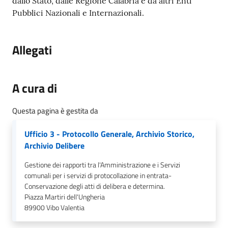
gli
dallo Stato, dalle Regione Calabria e da altri Enti
argomenti...
Pubblici Nazionali e Internazionali.
Allegati
Seguici
su
A cura di
Questa pagina è gestita da
Ufficio 3 - Protocollo Generale, Archivio Storico,
Archivio Delibere
Gestione dei rapporti tra l'Amministrazione e i Servizi
comunali per i servizi di protocollazione in entrata-
Conservazione degli atti di delibera e determina.
Piazza Martiri dell'Ungheria
89900
Vibo Valentia