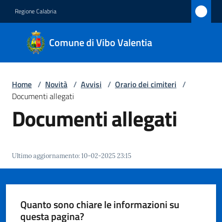
Vai al contenuto
Vai alla navigazione
Vai al footer
Regione Calabria
Comune
Comune di Vibo Valentia
di Vibo
Valentia
Home
/
Novità
/
Avvisi
/
Orario dei cimiteri
/
Documenti allegati
Amministrazione
Documenti allegati
Novità
Menu selezionato
Ultimo aggiornamento
:
10-02-2025 23:15
Servizi
Vivere
Vibo
Quanto sono chiare le informazioni su
Valentia
questa pagina?