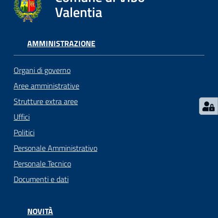
gli
Valentia
argomenti...
AMMINISTRAZIONE
Seguici
su
Organi di governo
Aree amministrative
Strutture extra aree
Uffici
Politici
Personale Amministrativo
Personale Tecnico
Documenti e dati
NOVITÀ