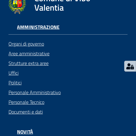
gli
Valentia
argomenti...
AMMINISTRAZIONE
Seguici
su
Organi di governo
Aree amministrative
Strutture extra aree
Uffici
Politici
Personale Amministrativo
Personale Tecnico
Documenti e dati
NOVITÀ