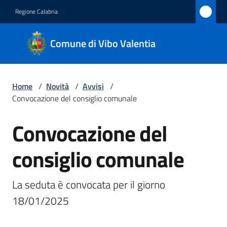
Vai al contenuto
Vai alla navigazione
Vai al footer
Regione Calabria
Comune
Comune di Vibo Valentia
di Vibo
Valentia
Home
/
Novità
/
Avvisi
/
Convocazione del consiglio comunale
Amministrazione
Convocazione del
Salta al contenuto
Novità
Menu selezionato
consiglio comunale
Servizi
La seduta è convocata per il giorno 
Vivere
18/01/2025 
Vibo
Valentia