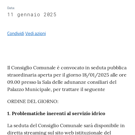
Data
:
11 gennaio 2025
A
Condividi
Vedi azioni
l
b
o
p
Contenuto
r
Il Consiglio Comunale è convocato in seduta pubblica
e
straordinaria aperta per il giorno 18/01/2025 alle ore
t
09.00 presso la Sala delle adunanze consiliari del
o
Palazzo Municipale, per trattare il seguente
r
ORDINE DEL GIORNO:
i
o
1. Problematiche inerenti al servizio idrico
La seduta del Consiglio Comunale sarà disponibile in
Tutti
diretta streaming sul sito web istituzionale del