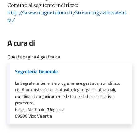
gli
Comune al seguente indirizzo:
argomenti...
http://www.magnetofono.it/streaming/vibovalent
ia/
Seguici
A cura di
su
Questa pagina è gestita da
Segreteria Generale
La Segreteria Generale programma e gestisce, su indirizzo
dell'Amministrazione, le attività degli organi istituzionali,
coordinando organicamente le tempistiche e le relative
procedure.
Piazza Martiri dell'Ungheria
89900
Vibo Valentia