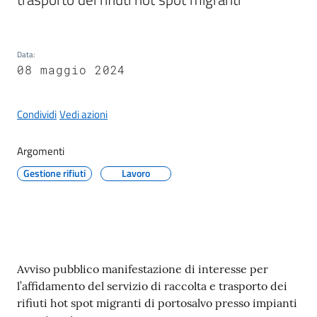
Data
:
08 maggio 2024
A
l
b
Condividi
Vedi azioni
o
p
Argomenti
r
Gestione rifiuti
Lavoro
e
t
o
r
i
o
Contenuto
Avviso pubblico manifestazione di interesse per
l’affidamento del servizio di raccolta e trasporto dei
Tutti
rifiuti hot spot migranti di portosalvo presso impianti