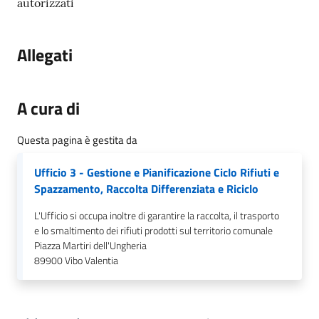
gli
autorizzati
argomenti...
Allegati
Seguici
su
A cura di
Questa pagina è gestita da
Ufficio 3 - Gestione e Pianificazione Ciclo Rifiuti e
Spazzamento, Raccolta Differenziata e Riciclo
L'Ufficio si occupa inoltre di garantire la raccolta, il trasporto
e lo smaltimento dei rifiuti prodotti sul territorio comunale
Piazza Martiri dell'Ungheria
89900
Vibo Valentia