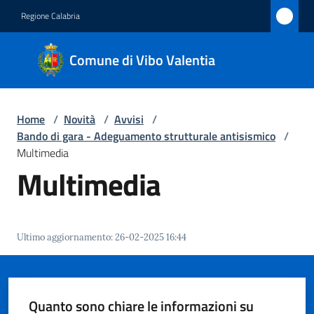
Vai al contenuto
Vai alla navigazione
Vai al footer
Regione Calabria
Comune
Comune di Vibo Valentia
di Vibo
Valentia
Home
/
Novità
/
Avvisi
/
Bando di gara - Adeguamento strutturale antisismico
/
Amministrazione
Multimedia
Multimedia
Novità
Menu selezionato
Servizi
Ultimo aggiornamento
:
26-02-2025 16:44
Vivere
Vibo
Valentia
Quanto sono chiare le informazioni su