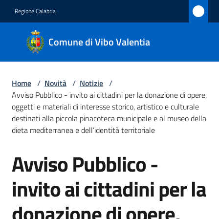
Vai al contenuto
Vai alla navigazione
Vai al footer
Regione Calabria
Comune
Comune di Vibo Valentia
di Vibo
Valentia
Home
/
Novità
/
Notizie
/
Avviso Pubblico - invito ai cittadini per la donazione di opere,
Amministrazione
oggetti e materiali di interesse storico, artistico e culturale
destinati alla piccola pinacoteca municipale e al museo della
dieta mediterranea e dell’identità territoriale
Novità
Menu selezionato
Avviso Pubblico -
Salta al contenuto
Servizi
invito ai cittadini per la
Vivere
Vibo
donazione di opere,
Valentia