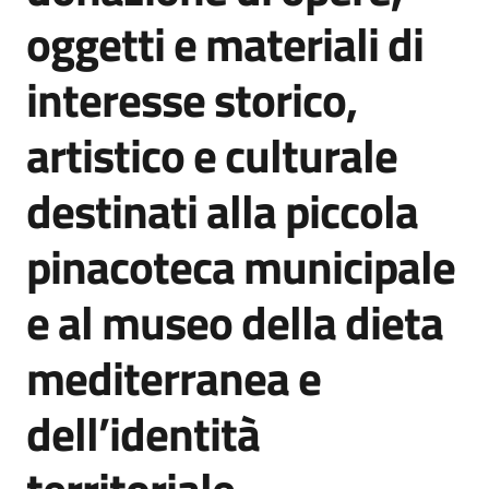
oggetti e materiali di
interesse storico,
A
artistico e culturale
l
b
destinati alla piccola
o
p
pinacoteca municipale
r
e
t
e al museo della dieta
o
r
mediterranea e
i
o
dell’identità
Tutti