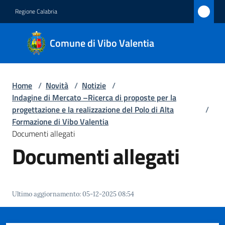
Vai al contenuto
Vai alla navigazione
Vai al footer
Regione Calabria
Comune
Comune di Vibo Valentia
di Vibo
Valentia
Home
/
Novità
/
Notizie
/
Indagine di Mercato –Ricerca di proposte per la
Amministrazione
progettazione e la realizzazione del Polo di Alta
/
Formazione di Vibo Valentia
Documenti allegati
Novità
Documenti allegati
Menu selezionato
Servizi
Vivere
Ultimo aggiornamento
:
05-12-2025 08:54
Vibo
Valentia