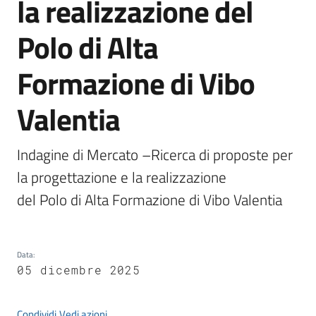
la realizzazione del
Polo di Alta
Formazione di Vibo
A
l
Valentia
b
o
p
Indagine di Mercato –Ricerca di proposte per 
r
la progettazione e la realizzazione

e
t
del Polo di Alta Formazione di Vibo Valentia
o
r
i
Data
:
o
05 dicembre 2025
Tutti
Condividi
Vedi azioni