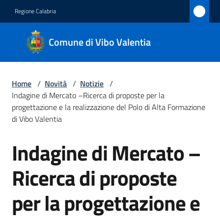
Vai al contenuto
Vai alla navigazione
Vai al footer
Regione Calabria
Comune
Comune di Vibo Valentia
di Vibo
Valentia
Home
/
Novità
/
Notizie
/
Indagine di Mercato –Ricerca di proposte per la
Amministrazione
progettazione e la realizzazione del Polo di Alta Formazione
di Vibo Valentia
Novità
Indagine di Mercato –
Menu selezionato
Salta al contenuto
Servizi
Ricerca di proposte
Vivere
per la progettazione e
Vibo
Valentia