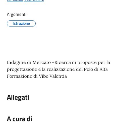
gli
argomenti...
Argomenti
Istruzione
Seguici
su
Contenuto
Indagine di Mercato –Ricerca di proposte per la
progettazione e la realizzazione del Polo di Alta
Formazione di Vibo Valentia
Allegati
A cura di