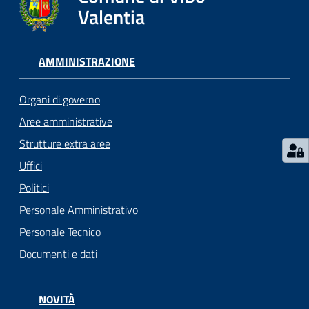
gli
Valentia
argomenti...
AMMINISTRAZIONE
Seguici
su
Organi di governo
Aree amministrative
Strutture extra aree
Uffici
Politici
Personale Amministrativo
Personale Tecnico
Documenti e dati
NOVITÀ