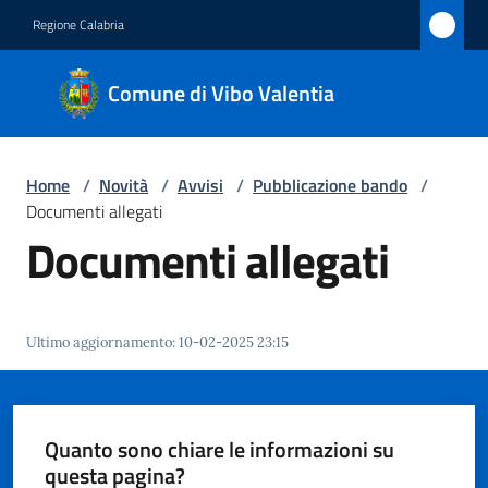
Vai al contenuto
Vai alla navigazione
Vai al footer
Regione Calabria
Comune
Comune di Vibo Valentia
di Vibo
Valentia
Home
/
Novità
/
Avvisi
/
Pubblicazione bando
/
Documenti allegati
Amministrazione
Documenti allegati
Novità
Menu selezionato
Ultimo aggiornamento
:
10-02-2025 23:15
Servizi
Vivere
Vibo
Quanto sono chiare le informazioni su
Valentia
questa pagina?