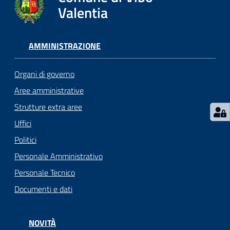
gli
Valentia
argomenti...
AMMINISTRAZIONE
Seguici
su
Organi di governo
Aree amministrative
Strutture extra aree
Uffici
Politici
Personale Amministrativo
Personale Tecnico
Documenti e dati
NOVITÀ