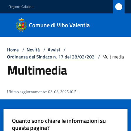
Vai al contenuto
Vai alla navigazione
Vai al footer
Regione Calabria
Comune
Comune di Vibo Valentia
di Vibo
Valentia
Home
/
Novità
/
Avvisi
/
Ordinanza del Sindaco n. 17 del 28/02/202
/
Multimedia
Amministrazione
Multimedia
Novità
Menu selezionato
Ultimo aggiornamento
:
03-03-2025 10:51
Servizi
Vivere
Vibo
Quanto sono chiare le informazioni su
Valentia
questa pagina?