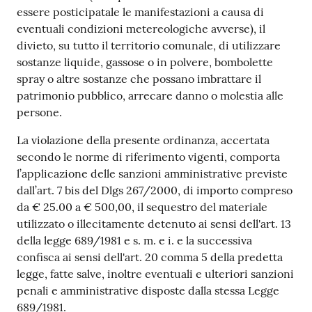
gli
essere posticipatale le manifestazioni a causa di
argomenti...
eventuali condizioni metereologiche avverse), il
divieto, su tutto il territorio comunale, di utilizzare
sostanze liquide, gassose o in polvere, bombolette
Seguici
spray o altre sostanze che possano imbrattare il
su
patrimonio pubblico, arrecare danno o molestia alle
persone.
La violazione della presente ordinanza, accertata
secondo le norme di riferimento vigenti, comporta
l’applicazione delle sanzioni amministrative previste
dall’art. 7 bis del Dlgs 267/2000, di importo compreso
da € 25.00 a € 500,00, il sequestro del materiale
utilizzato o illecitamente detenuto ai sensi dell'art. 13
della legge 689/1981 e s. m. e i. e la successiva
confisca ai sensi dell'art. 20 comma 5 della predetta
legge, fatte salve, inoltre eventuali e ulteriori sanzioni
penali e amministrative disposte dalla stessa Legge
689/1981.