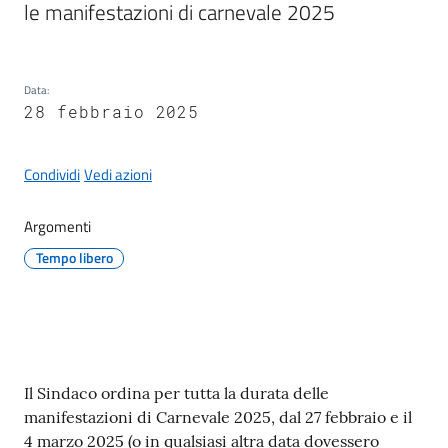
le manifestazioni di carnevale 2025
Data
:
A
28 febbraio 2025
l
b
Condividi
Vedi azioni
o
p
r
Argomenti
e
Tempo libero
t
o
r
i
o
Contenuto
Il Sindaco ordina per tutta la durata delle
manifestazioni di Carnevale 2025, dal 27 febbraio e il
Tutti
4 marzo 2025 (o in qualsiasi altra data dovessero