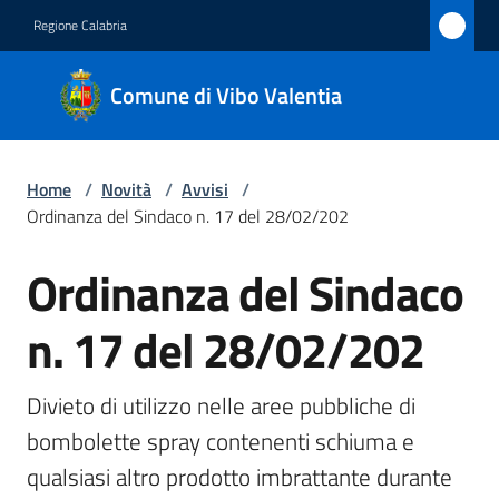
Vai al contenuto
Vai alla navigazione
Vai al footer
Regione Calabria
Comune
Comune di Vibo Valentia
di Vibo
Valentia
Home
/
Novità
/
Avvisi
/
Ordinanza del Sindaco n. 17 del 28/02/202
Amministrazione
Ordinanza del Sindaco
Salta al contenuto
Novità
Menu selezionato
n. 17 del 28/02/202
Servizi
Divieto di utilizzo nelle aree pubbliche di 
Vivere
bombolette spray contenenti schiuma e 
Vibo
qualsiasi altro prodotto imbrattante durante 
Valentia